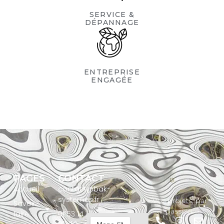
SERVICE &
DÉPANNAGE
ENTREPRISE
ENGAGÉE
PAGES
CONTACT
Accueil
contact@bak-
systemes.fr
Vos projets, par
Savoir-
passion.
faire
01 53 14